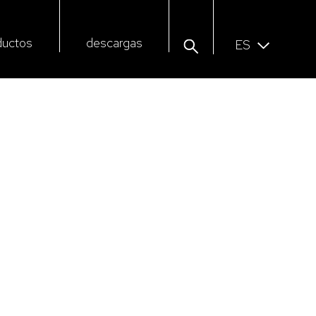
ductos
descargas
ES