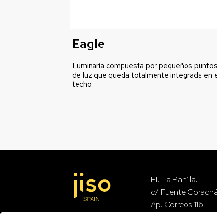
Eagle
Luminaria compuesta por pequeños punto
de luz que queda totalmente integrada en e
techo
PI. La Pahilla.
c/ Fuente Corach
Ap. Correos 116
46370 Chiva – Val