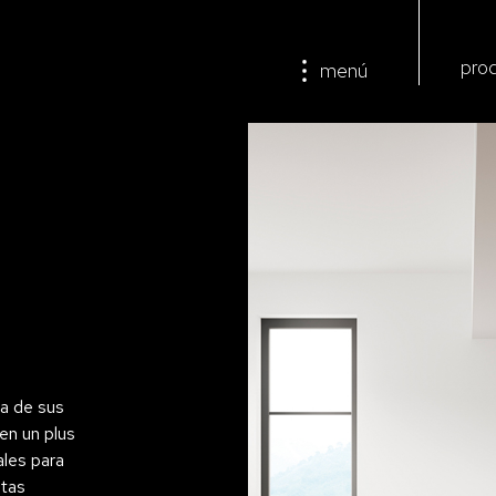
pro
menú
ia de sus
en un plus
ales para
stas