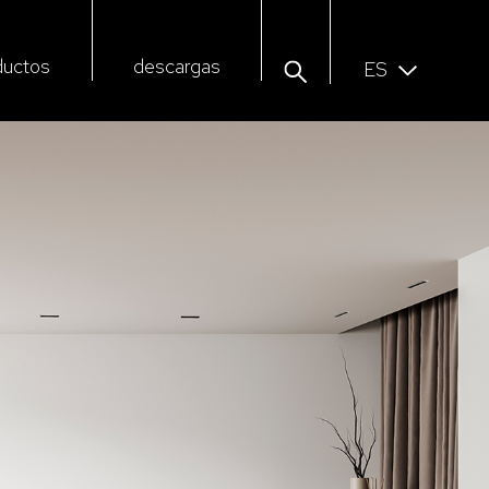
ductos
descargas
ES