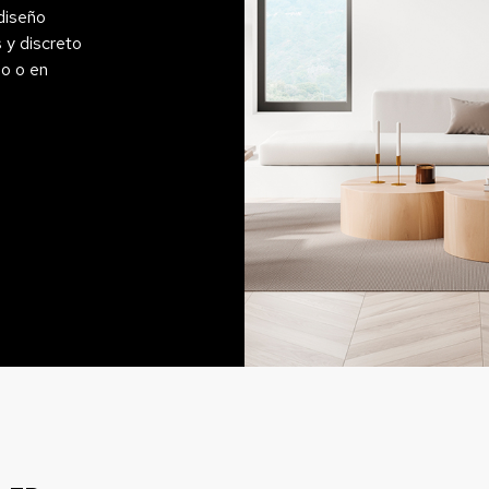
diseño
 y discreto
ho o en