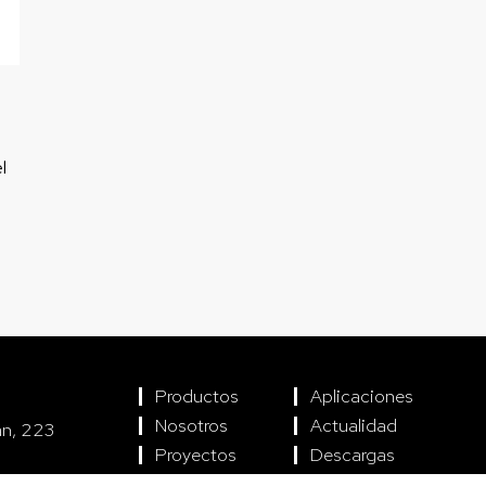
s
l
Productos
Aplicaciones
Nosotros
Actualidad
án, 223
Proyectos
Descargas
encia