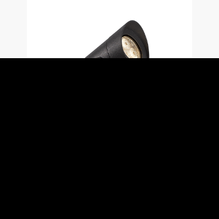
Acrux
Luminaria LED con piqueta para iluminar
jardines