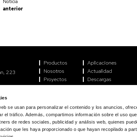
Noticia
anterior
La luz a través de los ojos de Richard Kelly
Productos
Aplicaciones
Nosotros
Actualidad
án, 223
Proyectos
Descargas
encia
ies
web se usan para personalizar el contenido y los anuncios, ofrec
ar el tráfico. Además, compartimos información sobre el uso que
tners de redes sociales, publicidad y análisis web, quienes pue
ación que les haya proporcionado o que hayan recopilado a parti
vicios.