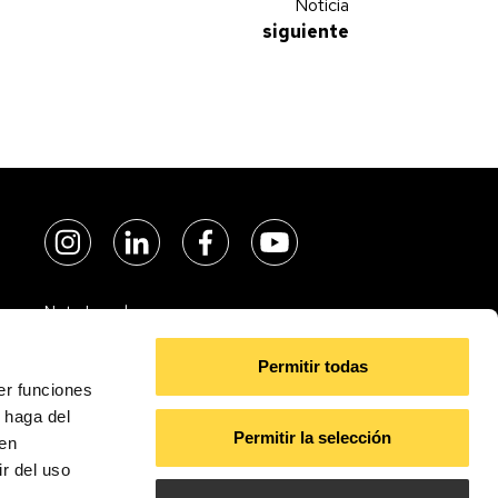
Noticia
siguiente
Nuevo departamento Promotor Técnico de JISO Iluminación
Nota Legal
Política de Cookies
Permitir todas
Política de privacidad
er funciones
 haga del
Permitir la selección
den
r del uso