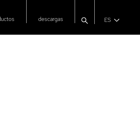
ductos
descargas
ES