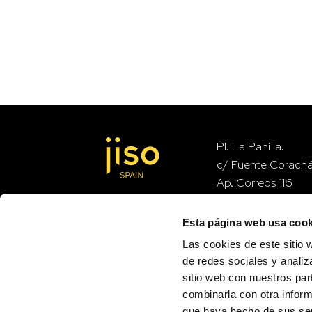
PI. La Pahilla.
c/ Fuente Corach
Ap. Correos 116
46370 Chiva – Val
Esta página web usa cook
Las cookies de este sitio 
contact
de redes sociales y analiz
sitio web con nuestros par
combinarla con otra inform
que haya hecho de sus ser