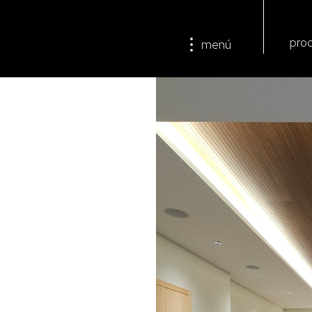
pro
menú