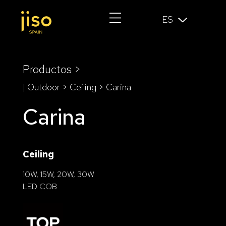
ES
Productos >
| Outdoor >
Ceiling
> Carina
Carina
Ceiling
10W, 15W, 20W, 30W
LED COB