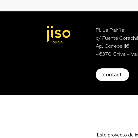
26424
PI. La Pahilla.