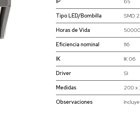
IP
65
Tipo LED/Bombilla
SMD 2
Horas de Vida
5000
Eficiencia nominal
116
IK
IK 06
Driver
SI
Medidas
200 x 
Observaciones
Incluy