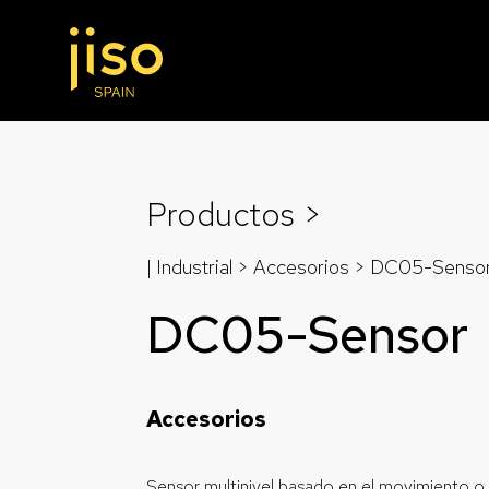
Productos >
| Industrial >
Accesorios
> DC05-Senso
DC05-Sensor
Accesorios
Sensor multinivel basado en el movimiento o l