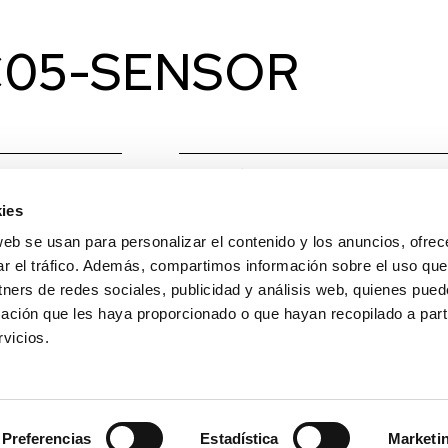
 DC05-SENSOR
Material
PC
ies
Colores
Blanco
web se usan para personalizar el contenido y los anuncios, ofrec
Medidas
Ø55 x 
ar el tráfico. Además, compartimos información sobre el uso que
tners de redes sociales, publicidad y análisis web, quienes pue
Observaciones
Mando no
ación que les haya proporcionado o que hayan recopilado a parti
radio d
vicios.
(1-8m). 
10s/1mi
Preferencias
Estadística
Marketi