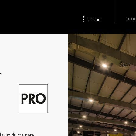
pro
menú
r
a luz diurna para