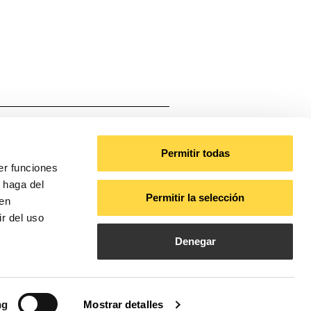
Permitir todas
er funciones
55,4
 haga del
Permitir la selección
den
 incluido, Dimmable 0-10V,
r del uso
e detección 20%/50%/75%/100%
Denegar
Ajuste de
n/5min/10min/15min/20min/30min/60min
ng
Mostrar detalles