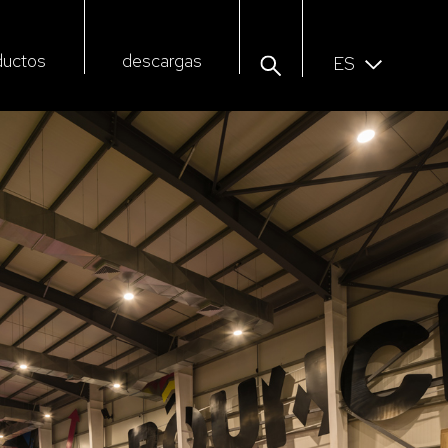
ductos
descargas
ES