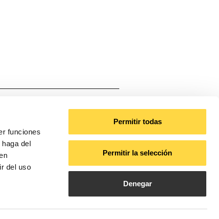
Poliester
Permitir todas
er funciones
 3000, 4000
 haga del
Permitir la selección
den
r del uso
Denegar