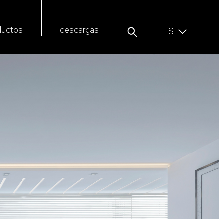
ductos
descargas
ES