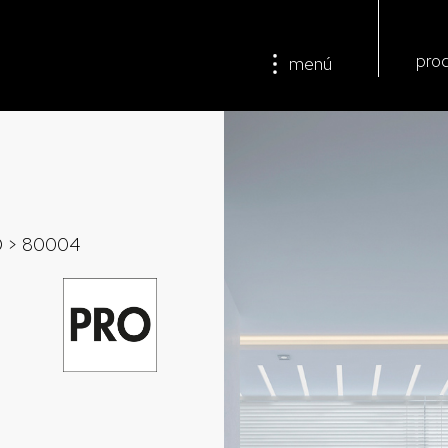
pro
menú
D
> 80004