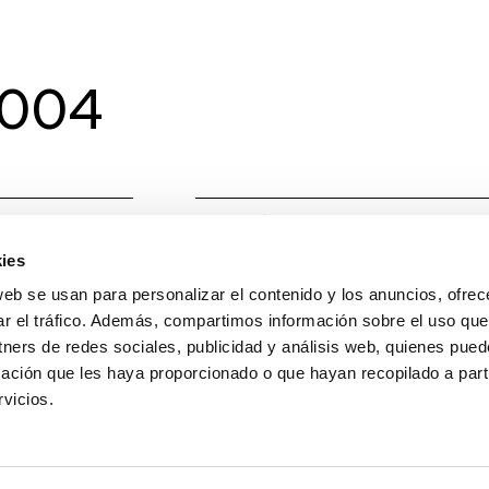
0004
Material
Cobre/
ies
W
4 W/m
web se usan para personalizar el contenido y los anuncios, ofrec
Temperatura de Color
2700,
ar el tráfico. Además, compartimos información sobre el uso que
tners de redes sociales, publicidad y análisis web, quienes pue
Lumens Source
400
ación que les haya proporcionado o que hayan recopilado a parti
vicios.
Grados apertura
140
IP
20