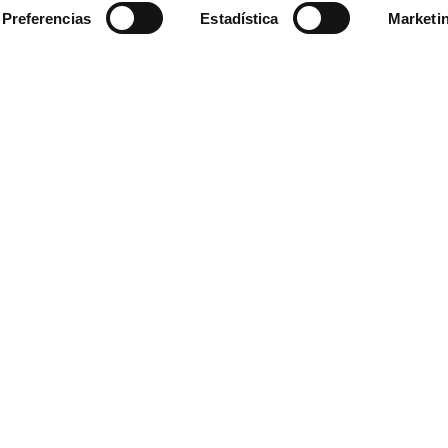
Preferencias
Estadística
Marketi
Tipo LED/Bombilla
FCOB
Horas de Vida
5000
CRI
> 90
Eficiencia nominal
100
Medidas
L x 8 x
Observaciones
Recome
máximo
rollos
servici
incluid