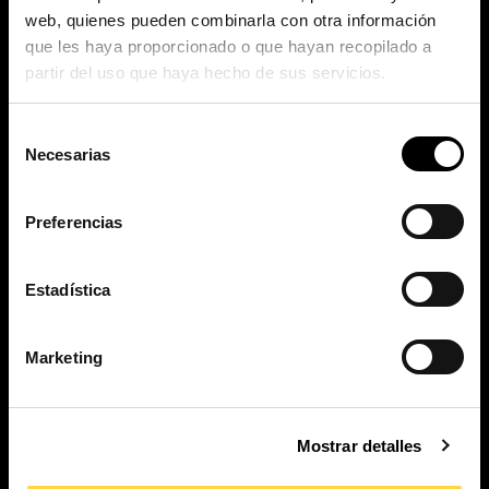
web, quienes pueden combinarla con otra información
que les haya proporcionado o que hayan recopilado a
PI. La Pahilla.
partir del uso que haya hecho de sus servicios.
c/ Fuente Corachán, 223
Ap. Correos 116
Selección
Necesarias
46370 Chiva – Valencia
de
consentimiento
Preferencias
contact
Estadística
Productos
Aplicaciones
Marketing
Nosotros
Actualidad
Proyectos
Descargas
Mostrar detalles