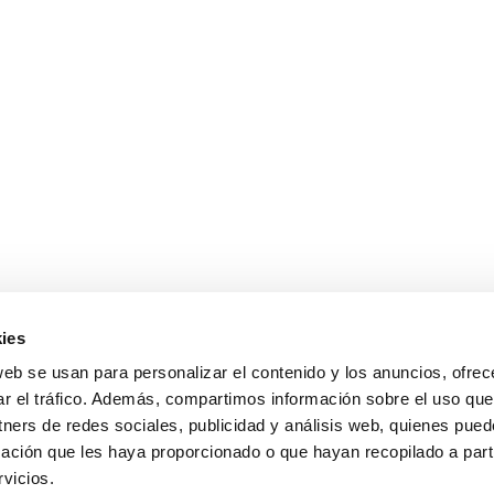
ies
Descargas
web se usan para personalizar el contenido y los anuncios, ofrec
ar el tráfico. Además, compartimos información sobre el uso que
Ficha técnica
tners de redes sociales, publicidad y análisis web, quienes pue
Certificado de garantía
ación que les haya proporcionado o que hayan recopilado a parti
Folleto
vicios.
Presto XLSX