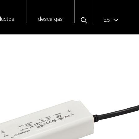
ductos
descargas
ES