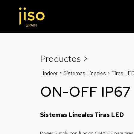
Productos >
| Indoor > Sistemas Lineales >
Tiras LE
ON-OFF IP67
Sistemas Lineales Tiras LED
Power Supply con función ON/OFF para tiras