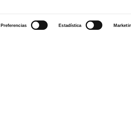
Presto BC3
Preferencias
Estadística
Marketi
nal