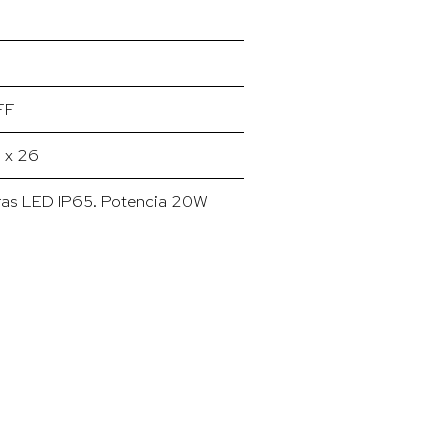
FF
5 x 26
iras LED IP65. Potencia 20W