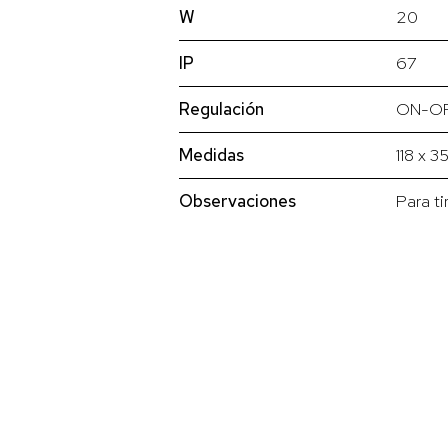
W
20
IP
67
Regulación
ON-O
Medidas
118 x 3
Observaciones
Para t