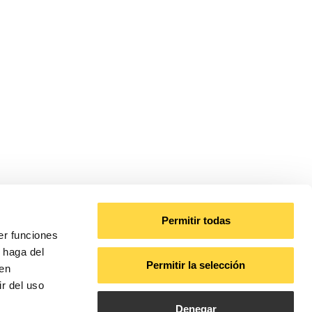
Permitir todas
er funciones
 haga del
Permitir la selección
den
r del uso
Denegar