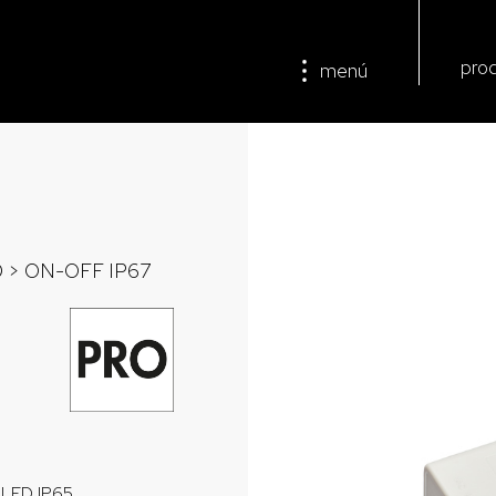
pro
menú
D
> ON-OFF IP67
 LED IP65.