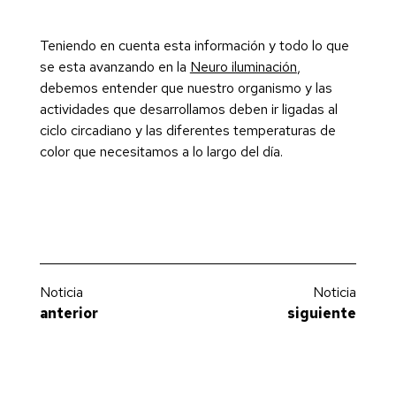
Teniendo en cuenta esta información y todo lo que
se esta avanzando en la
Neuro iluminación
,
debemos entender que nuestro organismo y las
actividades que desarrollamos deben ir ligadas al
ciclo circadiano y las diferentes temperaturas de
color que necesitamos a lo largo del día.
Noticia
Noticia
anterior
siguiente
JISO Iluminación participa en Feria Habitat Valencia e ilumina Hotel Hábitat
Programa Mentoring y apoyo a la internacionalización