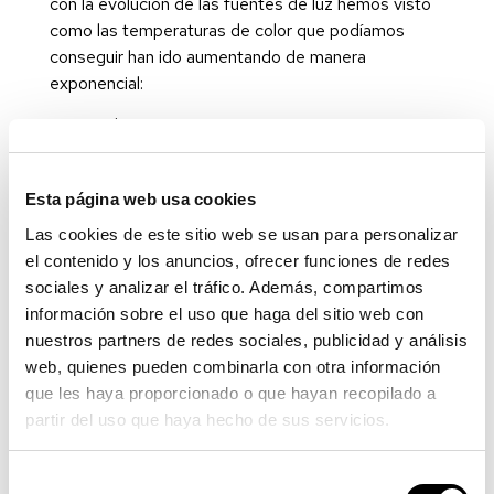
con la evolución de las fuentes de luz hemos visto
como las temperaturas de color que podíamos
conseguir han ido aumentando de manera
exponencial:
Vela
à
2000ºK
Incandescencia
à
2700ºK
Halógena
à
3000ºK
Esta página web usa cookies
Bajo consumo y fluorescencia
à
2700ºK –
6500ºK
Las cookies de este sitio web se usan para personalizar
LED
à
1800ºK-6500ºK (temperaturas más
el contenido y los anuncios, ofrecer funciones de redes
utilizadas)
sociales y analizar el tráfico. Además, compartimos
La luz del sol a lo largo del día se mueve en
información sobre el uso que haga del sitio web con
numerosos rangos de temperatura, por
nuestros partners de redes sociales, publicidad y análisis
ejemplo, a medio día en un día despejado la
web, quienes pueden combinarla con otra información
temperatura de color medible es de 5500ºK
que les haya proporcionado o que hayan recopilado a
y un día nublado puede estar entre los
partir del uso que haya hecho de sus servicios.
6500ºK-7500ºK.
Selección