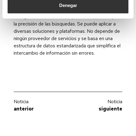
Esta norma proporciona un conjunto de atributos
Denegar
técnicos relevantes para cada producto y permite
la asignación de términos equivalentes para mejorar
la precisión de las búsquedas. Se puede aplicar a
diversas soluciones y plataformas. No depende de
ningún proveedor de servicios y se basa en una
estructura de datos estandarizada que simplifica el
intercambio de información sin errores.
Noticia
Noticia
anterior
siguiente
Ayudas de apoyo a la promoción exterior de la Comunitat 2023
Sistemas lineales. Parte 2: Sistemas Magnetic bajo voltaje