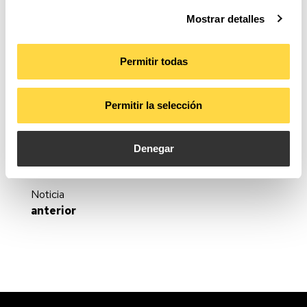
catering, juegos de equipo y bailes. Todos los actos
se celebraron en sus instalaciones; JISO Iluminación
Mostrar detalles
donó varios de sus proyectores para iluminar dichas
instalaciones y de este modo aportar su granito de
Permitir todas
arena a una asociación que realizar una labor tan
admirable. Felicidades, por otros 50 años más.
Permitir la selección
Denegar
Noticia
anterior
Te esperamos en Feria Habitat Valencia 2023