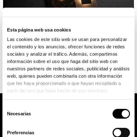
Esta página web usa cookies
Las cookies de este sitio web se usan para personalizar
el contenido y los anuncios, ofrecer funciones de redes
Un compromiso firme con el presente y el futuro La
sociales y analizar el tráfico. Además, compartimos
sostenibilidad ya no es una opción, sino una responsabilidad
información sobre el uso que haga del sitio web con
compartida. En JISO creemos que el crecimiento empresarial
nuestros partners de redes sociales, publicidad y análisis
debe ir de la mano del respeto por el entorno, las personas y
web, quienes pueden combinarla con otra información
la sociedad. Por eso, hoy damos un paso más en nuestro
que les haya proporcionado o que hayan recopilado a
compromiso con la transparencia […]
partir del uso que haya hecho de sus servicios.
Selección
Necesarias
de
consentimiento
Preferencias