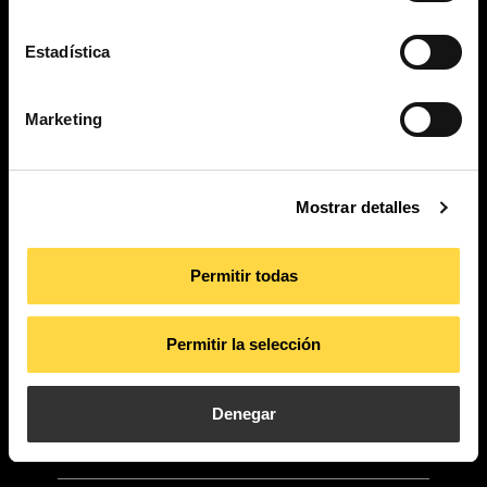
Estadística
PI. La Pahilla.
c/ Fuente Corachán, 223
Marketing
Ap. Correos 116
46370 Chiva – Valencia
Mostrar detalles
contact
Permitir todas
Permitir la selección
Productos
Aplicaciones
Nosotros
Actualidad
Denegar
Proyectos
Descargas