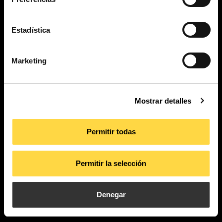
Estadística
PI. La Pahilla.
Marketing
c/ Fuente Corachán, 223
Ap. Correos 116
46370 Chiva – Valencia
Mostrar detalles
contact
Permitir todas
Permitir la selección
Productos
Aplicaciones
Nosotros
Actualidad
Denegar
Proyectos
Descargas