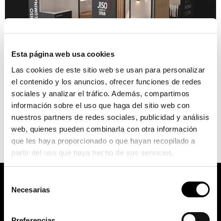
Esta página web usa cookies
Las cookies de este sitio web se usan para personalizar
el contenido y los anuncios, ofrecer funciones de redes
JISO se une a la acción promovida por Feria Hábitat Valencia
sociales y analizar el tráfico. Además, compartimos
y el arquitecto Héctor Ruiz-Velázquez en la instalación del
información sobre el uso que haga del sitio web con
‘Hotel Hábitat València’ Una edición más, participamos en
nuestros partners de redes sociales, publicidad y análisis
Feria Habitat, que se celebrará del 30 de septiembre al 3 de
web, quienes pueden combinarla con otra información
octubre en el recinto ferial de Valencia. En esta edición,
que les haya proporcionado o que hayan recopilado a
colaboramos activamente en una acción […]
partir del uso que haya hecho de sus servicios.
Selección
Necesarias
de
consentimiento
Preferencias