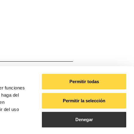
Poliester
/m
Permitir todas
er funciones
000, RGB+4000
 haga del
Permitir la selección
den
r del uso
Denegar