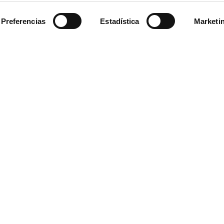
IP
65
Preferencias
Estadística
Marketi
Tipo LED/Bombilla
SMD 5
Horas de Vida
3000
CRI
> 80
Medidas
L x 15 
Observaciones
Recome
máximo
bobina
Power s