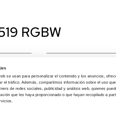
96519 RGBW
Material
Cobre/
ies
W
19,2 W
web se usan para personalizar el contenido y los anuncios, ofrec
Temperatura de Color
RGB+3
ar el tráfico. Además, compartimos información sobre el uso que
tners de redes sociales, publicidad y análisis web, quienes pue
Lumens Source
ación que les haya proporcionado o que hayan recopilado a parti
vicios.
Grados apertura
120