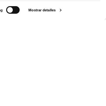
ng
Mostrar detalles
050
0
x 2,2
ndado conexión en serie
 de 5 metros. Disponible en
s de L=50m o servicio al corte.
upply no incluido.