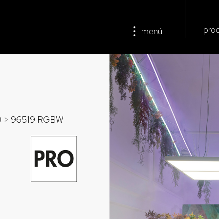
pro
menú
D
> 96519 RGBW