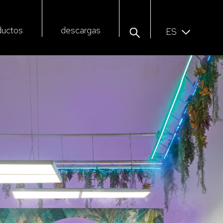
ductos
descargas
ES