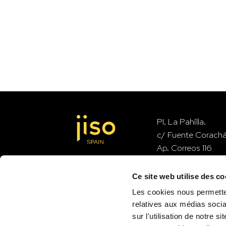
PI. La Pahilla.
c/ Fuente Corach
Ap. Correos 116
46370 Chiva – Val
Ce site web utilise des co
Les cookies nous permetten
contact
relatives aux médias socia
sur l'utilisation de notre 