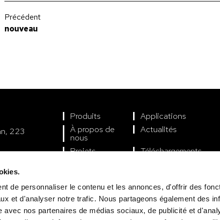
Précédent
nouveau
Qu’est-ce que le degré de protection IP et comment l’interpréter?
Produits
Applications
À propos de
Actualités
án, 223
nous
Projets
Téléchargements
encia
okies.
t de personnaliser le contenu et les annonces, d'offrir des fonct
ux et d'analyser notre trafic. Nous partageons également des in
site avec nos partenaires de médias sociaux, de publicité et d'anal