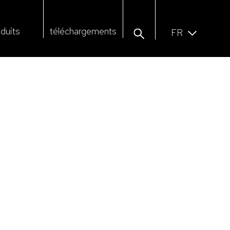
duits
téléchargements
FR