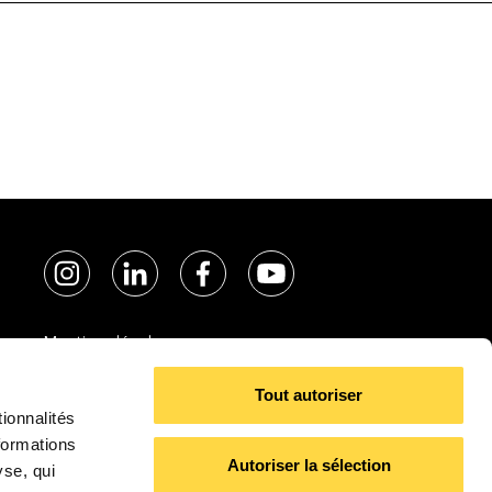
Mentions légales
Politique de Cookies
Tout autoriser
Politique de confidentialité
ionnalités
formations
Autoriser la sélection
yse, qui