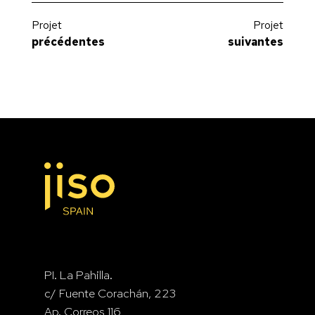
Projet
Projet
précédentes
suivantes
Villa Thu Duc
Hotel Ritual de Terra
PI. La Pahilla.
c/ Fuente Corachán, 223
Ap. Correos 116