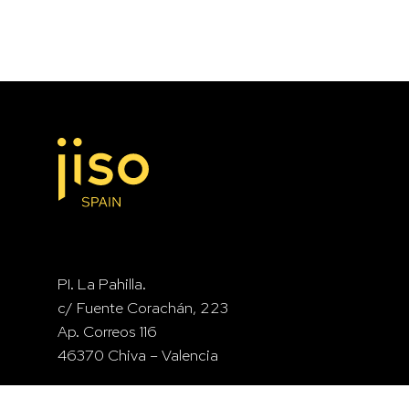
Événement Cualiti+Annud « Explorer le design »
Showroom Muttto LAB
PI. La Pahilla.
c/ Fuente Corachán, 223
Ap. Correos 116
46370 Chiva – Valencia