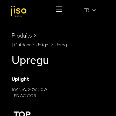
FR
Produits >
| Outdoor >
Uplight
> Upregu
Upregu
Uplight
6W, 15W, 20W, 30W
LED AC COB