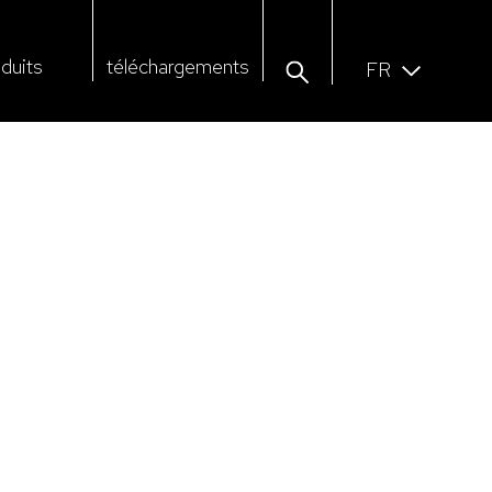
duits
téléchargements
FR