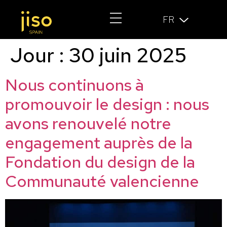
FR
Jour :
30 juin 2025
Nous continuons à
promouvoir le design : nous
avons renouvelé notre
engagement auprès de la
Fondation du design de la
Communauté valencienne