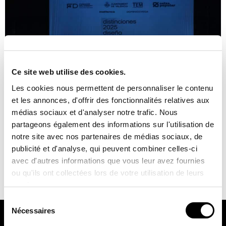
Ce site web utilise des cookies.
Les cookies nous permettent de personnaliser le contenu
et les annonces, d'offrir des fonctionnalités relatives aux
médias sociaux et d'analyser notre trafic. Nous
partageons également des informations sur l'utilisation de
Après l’accord de collaboration signé en 2023 avec la
notre site avec nos partenaires de médias sociaux, de
Fundació del Disseny, JISO continue de soutenir le design le
publicité et d'analyse, qui peuvent combiner celles-ci
plus efficace et le plus avant-gardiste de la région de
avec d'autres informations que vous leur avez fournies
Valence. Chez JISO, nous sommes convaincus que le design
ou qu'ils ont collectées lors de votre utilisation de leurs
ne se contente pas d’embellir : il transforme, connecte et
services.
projette vers l’avenir. C’est pourquoi nous sommes […]
Sélection
Nécessaires
du
consentement