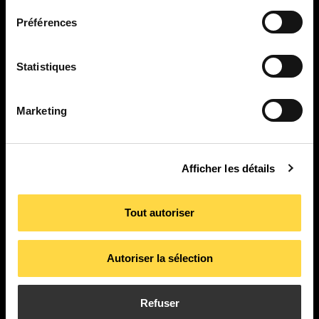
Préférences
Statistiques
Marketing
PI. La Pahilla.
c/ Fuente Corachán, 223
Ap. Correos 116
Afficher les détails
46370 Chiva – Valencia
Tout autoriser
contact
Autoriser la sélection
Produits
Applications
Refuser