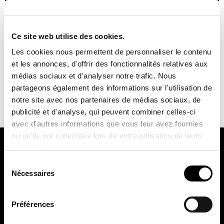
Ce site web utilise des cookies.
Nous avons le plaisir d’annoncer que JISO Iluminación sera
Les cookies nous permettent de personnaliser le contenu
présent à la prochaine édition de Light + Intelligent Building
et les annonces, d'offrir des fonctionnalités relatives aux
Middle East, qui se tiendra du 14 au 16 janvier à Dubaï. Lors
médias sociaux et d'analyser notre trafic. Nous
de cet événement, nous présenterons nos dernières
partageons également des informations sur l'utilisation de
innovations pour la nouvelle année, notamment des luminaires
notre site avec nos partenaires de médias sociaux, de
innovants au design avant-gardiste et à l’efficacité
publicité et d'analyse, qui peuvent combiner celles-ci
énergétique […]
avec d'autres informations que vous leur avez fournies
ou qu'ils ont collectées lors de votre utilisation de leurs
services.
Sélection
Nécessaires
du
consentement
Préférences