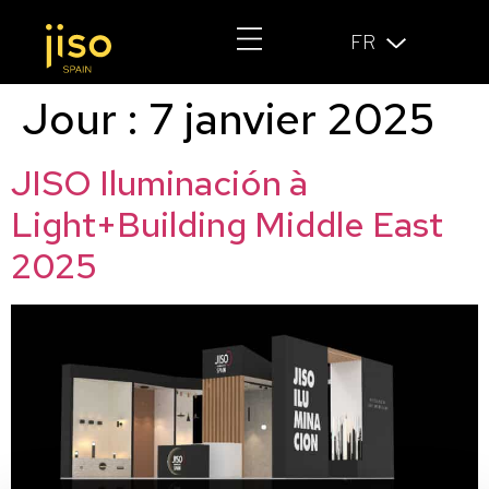
FR
Jour :
7 janvier 2025
JISO Iluminación à
Light+Building Middle East
2025