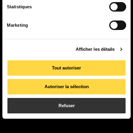
Statistiques
PI. La Pahilla.
c/ Fuente Corachán, 223
Ap. Correos 116
Marketing
46370 Chiva – Valencia
Afficher les détails
contact
Tout autoriser
Produits
Applications
Autoriser la sélection
À propos de nous
Actualités
Projets
Téléchargements
Refuser