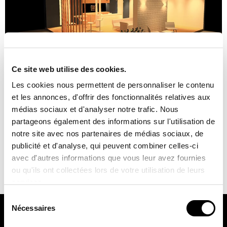
Ce site web utilise des cookies.
Les cookies nous permettent de personnaliser le contenu
L’Académie CDICV compte sur JISO pour dispenser cette
et les annonces, d'offrir des fonctionnalités relatives aux
formation sur l’éclairage Le lundi 13 mai, notre responsable du
médias sociaux et d'analyser notre trafic. Nous
département promotion technique, Javier Navarro,
partageons également des informations sur l'utilisation de
dispensera une formation sur «L’éclairage pour les projets de
notre site avec nos partenaires de médias sociaux, de
décoration d’intérieur» lors de la troisième édition du Colegio
publicité et d'analyse, qui peuvent combiner celles-ci
de Diseñadores de Interior Comunidad Valenciana (Collège
avec d'autres informations que vous leur avez fournies
des décorateurs d’intérieur de la Communauté valencienne).
ou qu'ils ont collectées lors de votre utilisation de leurs
[…]
services.
Sélection
Nécessaires
du
consentement