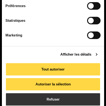
Préférences
Statistiques
Marketing
PI. La Pahilla.
c/ Fuente Corachán, 223
Ap. Correos 116
Afficher les détails
46370 Chiva – Valencia
Tout autoriser
contact
Autoriser la sélection
Produits
Applications
Refuser
À propos de nous
Actualités